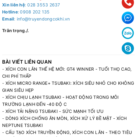
Xin liên hệ
: 028 3553 2637
Hotline
:
0908 202 135
Email
: info@truyendongcokhi.vn
Trân trọng./.
BÀI VIẾT LIÊN QUAN
-
XÍCH CON LĂN THẾ HỆ MỚI: GT4 WINNER - TUỔI THỌ CAO,
CHI PHÍ THẤP
-
XÍCH MICRO RANGE+ TSUBAKI: XÍCH SIÊU NHỎ CHO KHÔNG
GIAN SIÊU HẸP
-
XÍCH CHỊU LẠNH TSUBAKI - HOẠT ĐỘNG TRONG MÔI
TRƯỜNG LẠNH ĐẾN -40 ĐỘ C
-
XÍCH TẢI NẶNG TSUBAKI - SỨC MẠNH TỐI ƯU
-
DÒNG XÍCH CHỐNG ĂN MÒN, XÍCH XỬ LÝ BỀ MẶT - XÍCH
NEPTUNE TSUBAKI
-
CẤU TẠO XÍCH TRUYỀN ĐỘNG, XÍCH CON LĂN - THEO TIÊU