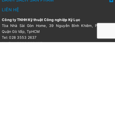
DANH SÁCH SẢN PHẨM
LIÊN HỆ
Công ty TNHH Kỹ thuật Công nghiệp Kỷ Lục
Tòa Nhà Sài Gòn Home, 39 Nguyễn Bỉnh Khiêm, Phường 1,
Quận Gò Vấp, TpHCM
Tel: 028 3553 2637
Hotline: 0908 202 135
Fax: +84.8. 3 55 32 302-637
Email: info@truyendongcokhi.vn
@Bản quyền thuộc về CÔNG TY TNHH KỸ THUẬT CÔNG
NGHIỆP KỶ LỤC
Cung cấp bởi
Sapo