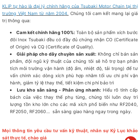
KLiP tự hào là đại lý chính hãng của Tsubaki Motor Chain tại thị
trường Việt Nam từ năm 2004.
Chúng tôi cam kết mang lại giá
trị thông qua:
Cam kết chính hãng 100%:
Toàn bộ sản phẩm xích bước
đôi Inox Tsubaki đều có đầy đủ chứng nhận CO (Certificate
of Origin) và CQ (Certificate of Quality).
Giải pháp cho dây chuyền sản xuất:
Không chỉ bán sản
phẩm, đội ngũ kỹ thuật của chúng tôi sẽ hỗ trợ bạn phân
tích môi trường vận hành (độ ẩm, nhiệt độ, tải trọng) để tư
vấn chính xác dòng xích phù hợp nhằm tối ưu chi phí vận
hành, giảm tỷ lệ thay thế, tiết kiệm chi phí bảo trì
Lưu kho sẵn sàng - Phản ứng nhanh:
Hiểu rõ tính cấp
bách của việc thay thế phụ tùng, chúng tôi luôn duy trì
lượng tồn kho lớn cho các mã xích phổ biến như RF2040,
RF2050, RF2060… sẵn sàng giao hàng ngay trong ngày.
Mọi thông tin yêu cầu tư vấn kỹ thuật, nhân sự Kỷ Lục khảo
sát thực tế, chào giá