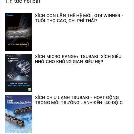
Tin tức nổi bật
RS38
12,7
1
XÍCH CON LĂN THẾ HỆ MỚI: GT4 WINNER -
RS41
12,7
1
TUỔI THỌ CAO, CHI PHÍ THẤP
RS35
9,525
1 – 2 – 3
RS40
12,7
1 – 2 – 3
– 4 – 
XÍCH MICRO RANGE+ TSUBAKI: XÍCH SIÊU
RS50
15,875
1 – 2 – 3
– 4 – 
NHỎ CHO KHÔNG GIAN SIÊU HẸP
RS60
19,05
1 – 2 – 3
– 4 – 
RS80
25,4
1 – 2 – 3
– 4 – 
RS100
31,75
1 – 2 – 3
– 4 – 
XÍCH CHỊU LẠNH TSUBAKI - HOẠT ĐỘNG
TRONG MÔI TRƯỜNG LẠNH ĐẾN -40 ĐỘ C
RS120
38,1
1 – 2
– 3 – 4 –
RS140
44,45
1 – 2
– 3 – 4 –