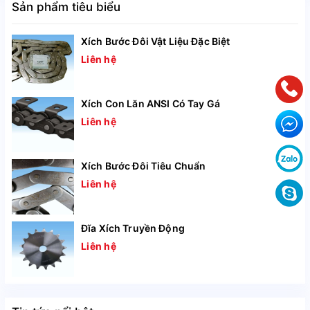
Sản phẩm tiêu biểu
Xích Bước Đôi Vật Liệu Đặc Biệt
Liên hệ
Xích Con Lăn ANSI Có Tay Gá
Liên hệ
Với chuẩn ANSI, Xích Truyền Động Tsubaki có các size
xích như sau:
Xích Bước Đôi Tiêu Chuẩn
Liên hệ
Size xích
Bước xích (mm)
Số d
Đĩa Xích Truyền Động
RS15
47,625
1
Liên hệ
RS25
6,35
1 – 2 – 3
RS37
12,7
1