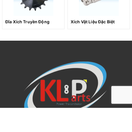
xích,…
Đĩa Xích Truyền Động
Xích Vật Liệu Đặc Biệt
Tiêu chuẩn cung cấp
Với xích truyền động tiêu chuẩn Tsubaki đóng gói theo
Hộp với độ dài xích mỗi hộp 3048mm, đã bao gồm 1 khóa
xích.
Tuy nhiên, với các yêu cầu đặc biệt với độ dài xích
dài hoặc ngắn hơn hộp tiêu chuẩn. Tsubaki sẵn sàng
đóng gói theo sợi với số lượng mắt xích (link)/sợi theo yêu