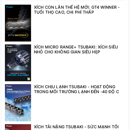
TK
XÍCH CON LĂN THẾ HỆ MỚI: GT4 WINNER -
TK130
Chi tiết
TUỔI THỌ CAO, CHI PHÍ THẤP
TK180
Chi tiết
TKH
TKH250
Chi tiết
XÍCH MICRO RANGE+ TSUBAKI: XÍCH SIÊU
TKS070
NHỎ CHO KHÔNG GIAN SIÊU HẸP
TKS
TKS095
TKF055
XÍCH CHỊU LẠNH TSUBAKI - HOẠT ĐỘNG
TKF085
TKF
TRONG MÔI TRƯỜNG LẠNH ĐẾN -40 ĐỘ C
TKF115
TKF175
TKV
TKV130
XÍCH TẢI NẶNG TSUBAKI - SỨC MẠNH TỐI