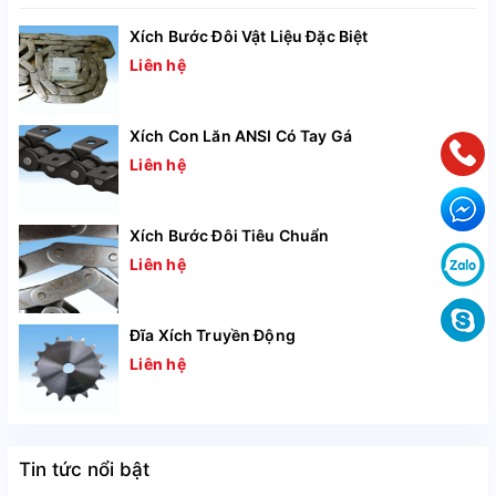
Xích Bước Đôi Vật Liệu Đặc Biệt
Cấu tạo cơ bản của xích đỡ cáp
Liên hệ
Xích Con Lăn ANSI Có Tay Gá
Liên hệ
Xích Bước Đôi Tiêu Chuẩn
Liên hệ
Đĩa Xích Truyền Động
Xích thép đỡ cáp
, có các thông số như sau:
Liên hệ
Dòng xích
Thông số
TK070
Chi tiết
Tin tức nổi bật
TK095
Chi tiết