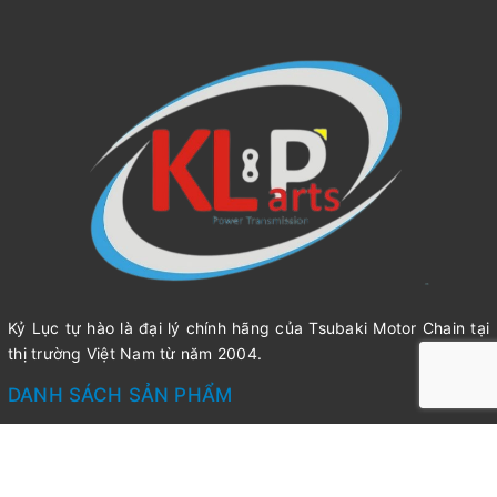
Tiêu chuẩn cung cấp
Kỷ Lục tự hào là đại lý chính hãng của Tsubaki Motor Chain tại
Với xích truyền động tiêu chuẩn Tsubaki đóng gói theo
thị trường Việt Nam từ năm 2004.
Hộp với độ dài xích mỗi hộp 3048mm, đã bao gồm 1 khóa
DANH SÁCH SẢN PHẨM
xích.
Tuy nhiên, với các yêu cầu đặc biệt với độ dài xích
dài hoặc ngắn hơn hộp tiêu chuẩn. Tsubaki sẵn sàn đóng
LIÊN HỆ
gói theo sợi với số lượng mắc xích (link)/sợi theo yêu cầu
Công ty TNHH Kỹ thuật Công nghiệp Kỷ Lục
của khách.