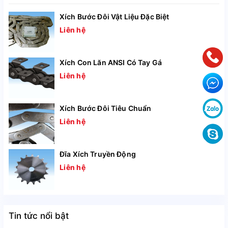
Straight
Xích Bước Đôi Vật Liệu Đặc Biệt
TS/TSA
TS/TSA
running
Liên hệ
TS-CTP
TS-CTP
Xích Con Lăn ANSI Có Tay Gá
TTU
TTU
Liên hệ
TTKU
TTKU
Sideflexing
Xích Bước Đôi Tiêu Chuẩn
TRU
TRU
Liên hệ
TO
TO
Đĩa Xích Truyền Động
TU
TU
Liên hệ
Ứng dụng rộng rãi
Tin tức nổi bật
Xích băng tải inox dựa trên truyền động ma sát giữa xích