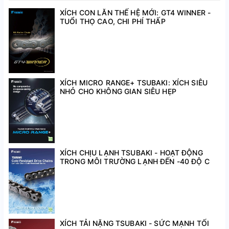
nhựa và rulo kéo, được ứng dụng rộng rãi trong ngành
XÍCH CON LĂN THẾ HỆ MỚI: GT4 WINNER -
thực phẩm, thủy hải sản, đồ uống và thực phẩm đóng
TUỔI THỌ CAO, CHI PHÍ THẤP
gói. Với tính năng an toàn, bền bỉ, sản phẩm đáp ứng hiệu
quả các yêu cầu vận chuyển trong môi trường công
nghiệp.
XÍCH MICRO RANGE+ TSUBAKI: XÍCH SIÊU
NHỎ CHO KHÔNG GIAN SIÊU HẸP
XÍCH CHỊU LẠNH TSUBAKI - HOẠT ĐỘNG
TRONG MÔI TRƯỜNG LẠNH ĐẾN -40 ĐỘ C
HÀNG SẴN CÓ
Là Đại Lý chính hãng lâu năm của Tsubaki tại Việt Nam.
XÍCH TẢI NẶNG TSUBAKI - SỨC MẠNH TỐI