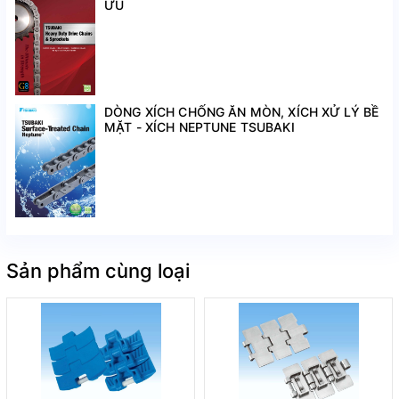
ƯU
Kỷ Lục luôn luôn có sẵn kho với số lượng lớn các dòng
xích truyền động tiêu chuẩn. Và trên tinh thần hợp tác, Kỷ
Lục chấp nhận cung cấp với các đơn hàng số lượng tối
thiểu khi khách hàng có yêu cầu.
Mọi thông tin yêu cầu tư vấn kỹ thuật, nhân sự Kỷ Lục
khảo sát thực tế, chào giá, …
DÒNG XÍCH CHỐNG ĂN MÒN, XÍCH XỬ LÝ BỀ
MẶT - XÍCH NEPTUNE TSUBAKI
Xin liên hệ: Tel: 028 3553 2637
Hotline: 0908 202 135
Trân trọng !
Sản phẩm cùng loại