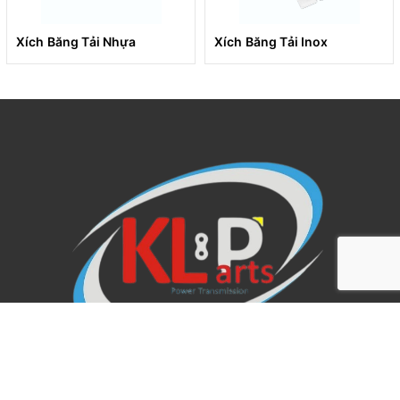
Xích Băng Tải Nhựa
Xích Băng Tải Inox
Kỷ Lục tự hào là đại lý chính hãng của Tsubaki Motor Chain tại
thị trường Việt Nam từ năm 2004.