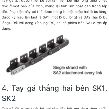
Tay gá SA được thiết kế với tấm liên kết mở rộng theo chiều
dọc ở một bên của xích, mang lại tính linh hoạt cao trong lắp
đặt. Phụ kiện này có thể được trang bị một hoặc hai lỗ bu lông,
được ký hiệu lần lượt là SA1 (một lỗ bu lông) và SA2 (hai lỗ bu
lông). Đối với dòng xích loại RS, chỉ có phiên bản SA1 được áp
dụng.
4. Tay gá thẳng hai bên SK1,
SK2
Tay gá SK được thiết kế với tấm liên kết mở rộng theo chiều