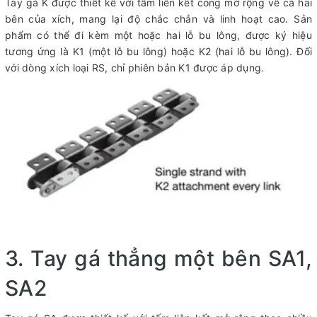
Tay gá K được thiết kế với tấm liên kết cong mở rộng về cả hai
bên của xích, mang lại độ chắc chắn và linh hoạt cao. Sản
phẩm có thể đi kèm một hoặc hai lỗ bu lông, được ký hiệu
tương ứng là K1 (một lỗ bu lông) hoặc K2 (hai lỗ bu lông). Đối
với dòng xích loại RS, chỉ phiên bản K1 được áp dụng.
3. Tay gá thẳng một bên SA1,
SA2