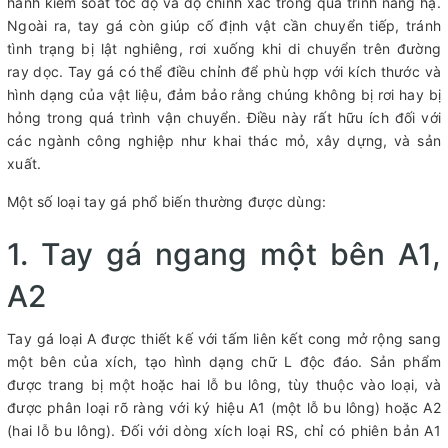
hành kiểm soát tốc độ và độ chính xác trong quá trình nâng hạ.
Ngoài ra, tay gá còn giúp cố định vật cần chuyển tiếp, tránh
tình trạng bị lật nghiêng, rơi xuống khi di chuyển trên đường
ray dọc. Tay gá có thể điều chỉnh để phù hợp với kích thước và
hình dạng của vật liệu, đảm bảo rằng chúng không bị rơi hay bị
hỏng trong quá trình vận chuyển. Điều này rất hữu ích đối với
các ngành công nghiệp như khai thác mỏ, xây dựng, và sản
xuất.
Một số loại tay gá phổ biến thường được dùng:
1. Tay gá ngang một bên A1,
A2
Tay gá loại A được thiết kế với tấm liên kết cong mở rộng sang
một bên của xích, tạo hình dạng chữ L độc đáo. Sản phẩm
được trang bị một hoặc hai lỗ bu lông, tùy thuộc vào loại, và
được phân loại rõ ràng với ký hiệu A1 (một lỗ bu lông) hoặc A2
(hai lỗ bu lông). Đối với dòng xích loại RS, chỉ có phiên bản A1