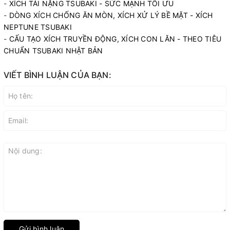
-
XÍCH TẢI NẶNG TSUBAKI - SỨC MẠNH TỐI ƯU
-
DÒNG XÍCH CHỐNG ĂN MÒN, XÍCH XỬ LÝ BỀ MẶT - XÍCH
NEPTUNE TSUBAKI
-
CẤU TẠO XÍCH TRUYỀN ĐỘNG, XÍCH CON LĂN - THEO TIÊU
CHUẨN TSUBAKI NHẬT BẢN
VIẾT BÌNH LUẬN CỦA BẠN:
Gửi bình luận