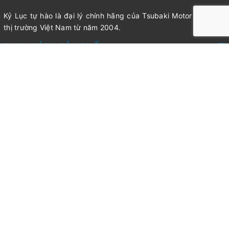
Kỷ Lục tự hào là đại lý chính hãng của Tsubaki Motor Chain tại
thị trường Việt Nam từ năm 2004.
DANH SÁCH SẢN PHẨM
LIÊN HỆ
Công ty TNHH Kỹ thuật Công nghiệp Kỷ Lục
Tòa Nhà Sài Gòn Home, 39 Nguyễn Bỉnh Khiêm, Phường 1,
Quận Gò Vấp, TpHCM
Tel: 028 3553 2637
Hotline: 0908 202 135
Fax: +84.8. 3 55 32 302-637
Email: info@truyendongcokhi.vn
@Bản quyền thuộc về CÔNG TY TNHH KỸ THUẬT CÔNG
NGHIỆP KỶ LỤC