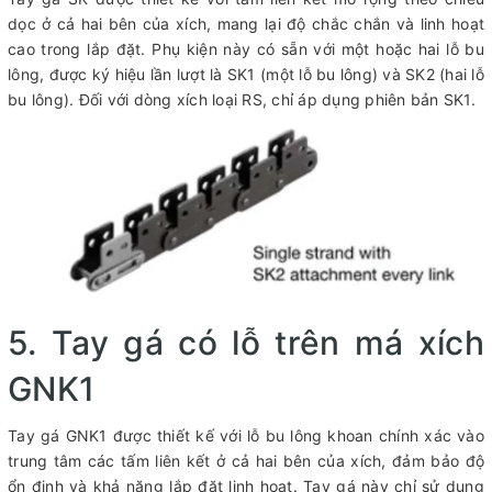
dọc ở cả hai bên của xích, mang lại độ chắc chắn và linh hoạt
cao trong lắp đặt. Phụ kiện này có sẵn với một hoặc hai lỗ bu
lông, được ký hiệu lần lượt là SK1 (một lỗ bu lông) và SK2 (hai lỗ
bu lông). Đối với dòng xích loại RS, chỉ áp dụng phiên bản SK1.
5. Tay gá có lỗ trên má xích
GNK1
Tay gá GNK1 được thiết kế với lỗ bu lông khoan chính xác vào
trung tâm các tấm liên kết ở cả hai bên của xích, đảm bảo độ
ổn định và khả năng lắp đặt linh hoạt. Tay gá này chỉ sử dụng