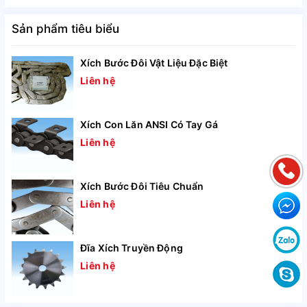
Sản phẩm tiêu biểu
Xích tự bôi trơn LAMBDA dòng tiêu chuẩn,
có size xích
như sau:
Xích Bước Đôi Vật Liệu Đặc Biệt
Liên hệ
Size xích
Bước xích (mm)
Số d
Xích Con Lăn ANSI Có Tay Gá
RS40-LMD
12,7
1
–
Liên hệ
RS50-LMD
15,875
1
–
Xích Bước Đôi Tiêu Chuẩn
RS60-LMD
19,05
1
–
Liên hệ
RS80-LMD
25,4
1
–
Đĩa Xích Truyền Động
RS100-LMD
31,75
1
–
Liên hệ
RS120-LMD
38,1
1
–