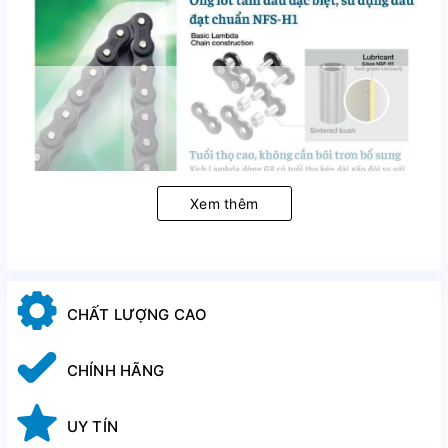
Xem thêm
Các thành phần cơ bản của xích tự bôi trơn Lambda
chuẩn ANSI
CHẤT LƯỢNG CAO
CHÍNH HÃNG
UY TÍN