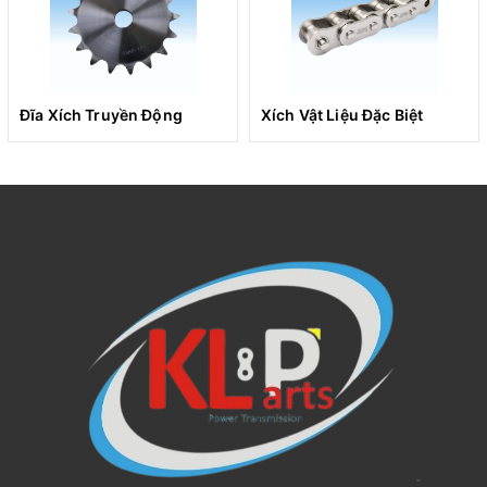
RS100-LMDKT
31,75
1
Đĩa Xích Truyền Động
Xích Vật Liệu Đặc Biệt
Ứng dụng rộng rãi
Được ứng dụng rộng rãi trong các ngành công nghiệp
như thực phẩm, đồ uống, và đóng gói, nơi yêu cầu vận
chuyển mượt mà và đáng tin cậy. Với khả năng tự bôi
trơn, sản phẩm này giúp giảm thiểu chi phí bảo trì và duy
trì hiệu suất ổn định trong các môi trường yêu cầu cao về
vệ sinh và chống mài mòn.