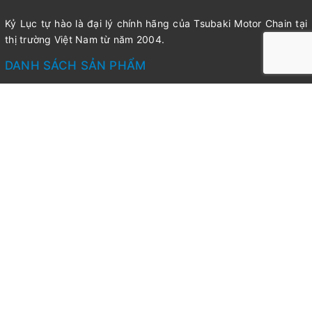
Kỷ Lục tự hào là đại lý chính hãng của Tsubaki Motor Chain tại
thị trường Việt Nam từ năm 2004.
DANH SÁCH SẢN PHẨM
LIÊN HỆ
Công ty TNHH Kỹ thuật Công nghiệp Kỷ Lục
Tiêu chuẩn cung cấp
Tòa Nhà Sài Gòn Home, 39 Nguyễn Bỉnh Khiêm, Phường 1,
Quận Gò Vấp, TpHCM
Với xích truyền động tiêu chuẩn Tsubaki đóng gói theo
Tel: 028 3553 2637
Hộp với độ dài xích mỗi hộp 3048mm, đã bao gồm 1 khóa
Hotline: 0908 202 135
xích.
Tuy nhiên, với các yêu cầu đặc biệt với độ dài xích
Fax: +84.8. 3 55 32 302-637
dài hoặc ngắn hơn hộp tiêu chuẩn. Tsubaki sẵn sàng
Email: info@truyendongcokhi.vn
đóng gói theo sợi với số lượng mắc xích (link)/sợi theo yêu
cầu của khách
.
Hàng sẵn có
@Bản quyền thuộc về CÔNG TY TNHH KỸ THUẬT CÔNG
Là Đại Lý chính hãng lâu năm của Tsubaki tại Việt Nam.
NGHIỆP KỶ LỤC