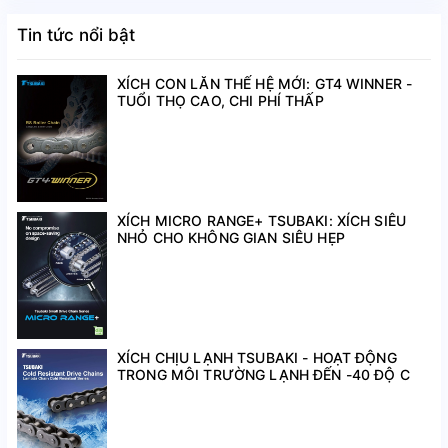
RS140-LMD
44,45
1
–
Tin tức nổi bật
RS160-LMD
50,8
1 –
XÍCH CON LĂN THẾ HỆ MỚI: GT4 WINNER -
TUỔI THỌ CAO, CHI PHÍ THẤP
*Số dãy được
in đậm
là dòng tiêu chuẩn, thường dùng
Xích tự bôi trơn LAMBDA-KF (chịu nhiệt cao)
- sản
phẩm đạt hiệu suất tối ưu trong khoảng nhiệt độ từ 150°C
đến 230°C, có size xích như sau:
XÍCH MICRO RANGE+ TSUBAKI: XÍCH SIÊU
NHỎ CHO KHÔNG GIAN SIÊU HẸP
Size xích
Bước xích (mm)
Số d
RS40-LMDKF
12,7
1
XÍCH CHỊU LẠNH TSUBAKI - HOẠT ĐỘNG
TRONG MÔI TRƯỜNG LẠNH ĐẾN -40 ĐỘ C
RS50-LMDKF
15,875
1
RS60-LMDKF
19,05
1